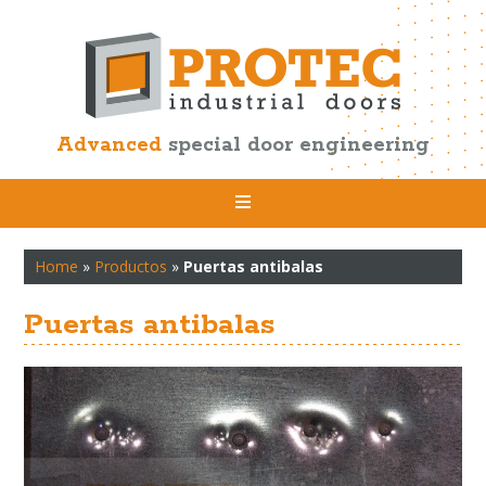
Advanced
special door engineering
Home
»
Productos
»
Puertas antibalas
Puertas antibalas