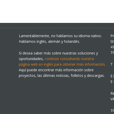
Lamentablemente, no hablamos su idioma nativo.
Pr
Hablamos inglés, alemán y holandés.
S
41
T
Si desea saber más sobre nuestras soluciones y
oportunidades,
continúe consultando nuestra
página web en inglés para obtener más información
.
T
Aquí puede encontrar más información sobre
proyectos, las últimas noticias, folletos y descargas.
E 
E 
R
V
Th