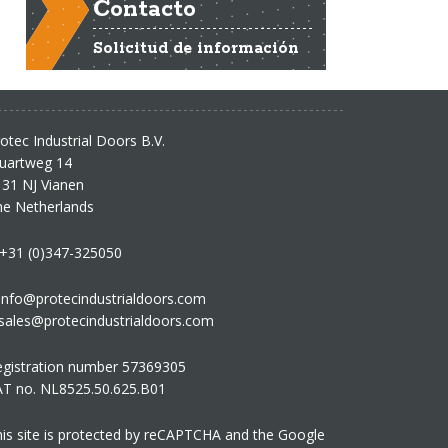
Contacto
Solicitud de información
otec Industrial Doors B.V.
tuartweg 14
31 NJ Vianen
he Netherlands
 +31 (0)347-325050
info@protecindustrialdoors.com
sales@protecindustrialdoors.com
egistration number 57369305
AT no. NL8525.50.625.B01
is site is protected by reCAPTCHA and the Google